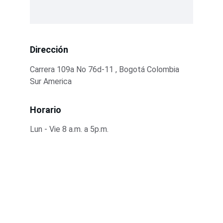
Dirección
Carrera 109a No 76d-11 , Bogotá Colombia 
Sur America
Horario
Lun - Vie 8 a.m. a 5p.m.
Estamos listos para ayudarte con tu 
seguridad TI
Contacto
EMAIL PARA VENTAS 